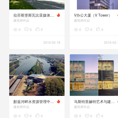
拉芬斯堡斯瓦比亚媒体中心（Schwbisch Media）
V办公大厦（V Tower）
建筑师作品
建筑师作品
0
0
0
0
0
0
2016-02-18
2016-02-
默兹河畔水资源管理中心（Regiocentrale Zuid Levee Control Center）
马斯特里赫特艺术与建筑学院（Academy of Art & Architecture）
建筑师作品
建筑师作品
0
0
0
0
0
0