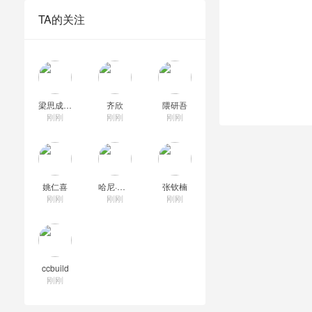
TA的关注
梁思成建筑奖
齐欣
隈研吾
刚刚
刚刚
刚刚
姚仁喜
哈尼·拉什德
张钦楠
刚刚
刚刚
刚刚
ccbuild
刚刚