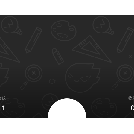
金钱
收
11