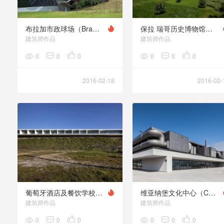
布拉加市政球场（Braga Municipal Stadium）
保拉 瑞哥历史博物馆（Casa das Histórias Paula Rego）
建筑师作品
建筑师作品
0
0
0
0
0
0
2016-02-18
2016-02-
葡萄牙酒店及餐饮学校（Hotel & Catering School）
维亚纳堡文化中心（Cultural Center of Viana do Castelo）
建筑师作品
建筑师作品
0
0
0
0
0
0