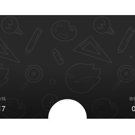
金钱
收
17