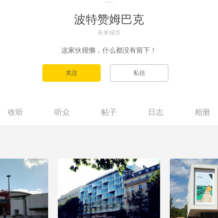
波特赞姆巴克
未来城市
这家伙很懒，什么都没有留下！
收听
听众
帖子
日志
相册