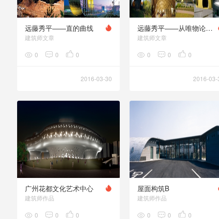
远藤秀平——直的曲线
远藤秀平——从唯物论的工业性到唯心论的自然性的演变
建筑师文章
建筑师文章
0
0
0
0
0
0
2016-03-30
2016-03-
广州花都文化艺术中心
屋面构筑B
建筑师作品
建筑师作品
0
0
0
0
0
0