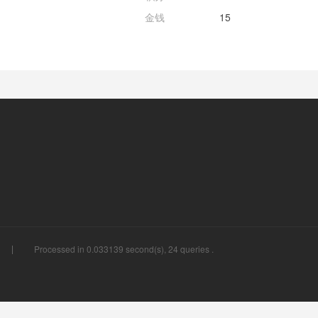
金钱
15
Processed in 0.033139 second(s), 24 queries .