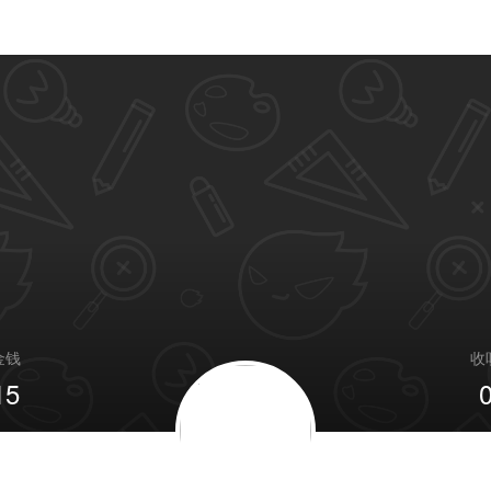
金钱
收
15